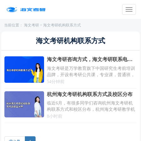
当前位置：
海文考研
> 海文考研机构联系方式
海文考研机构联系方式
海文考研咨询方式，海文考研联系电话是多少？
海文考研是万学教育旗下中国研究生考前培训
品牌，开设有考研公共课，专业课，普通班，
钻石卡等多个专业培训班，这里的授课老师经
54分钟前
验丰富，帮助无数的中国学子实现了研究生考
试的高分。那么海文考研有哪些联系方式？海
杭州海文考研机构联系方式及校区分布
临近6月，有很多同学们咨询杭州海文考研机
构联系方式和校区分布，杭州海文考研教学机
构为同学们提供了不同种类的暑假考研班，半
8小时前
年集训营等等考研培训课程，课程目前优惠比
较多，计划报名的同学们快一起来看看吧！杭