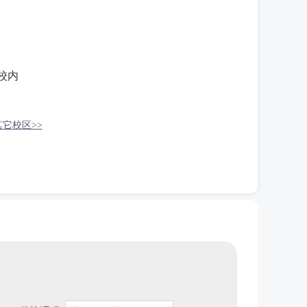
校内
它校区>>