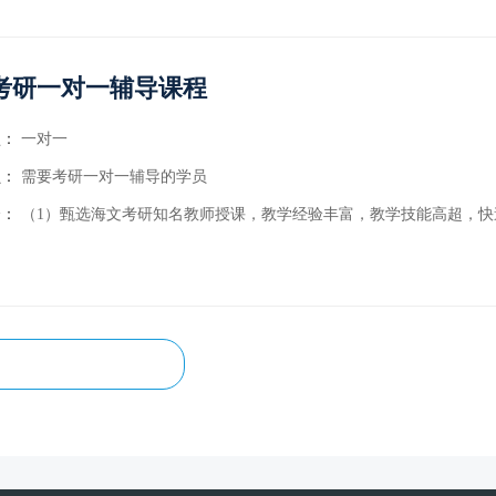
考研一对一辅导课程
型：
一对一
员：
需要考研一对一辅导的学员
介：
（1）甄选海文考研知名教师授课，教学经验丰富，教学技能高超，快速提升学员成绩；（2）个性定制内容，根据公共课考试内容重难点，结合学员基础水平，学习特点，制定个性化
考研英语课程
型：
小班
大班
员：
考研英语需要辅导的学员
介：
课程主要针对报考高校，学习基础薄弱的考生，通过考研辅导系统对考生实现全程无遗漏辅导与的监督。涵盖了考研英语全程框架参照计划和精细执行计划的制定调整、有效重点精细