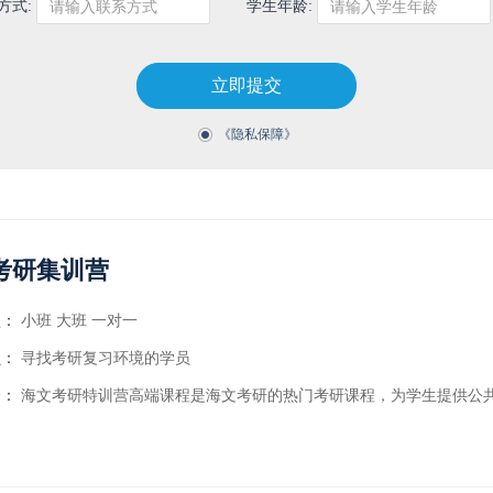
方式:
学生年龄:
请输入联系方式
请输入学生年龄
立即提交
《隐私保障》
考研集训营
型：
小班
大班
一对一
员：
寻找考研复习环境的学员
介：
海文考研特训营高端课程是海文考研的热门考研课程，为学生提供公共课，专业课，院校专业选择以及复试调剂等全方位的考研辅导，学生参加入学测试后，海文考研根据初