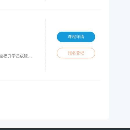
课程详情
报名登记
教学方案；（3）根据学员情况，随时进行
课程详情
报名登记
课程辅导、全方位深度答疑，遵循分层聚焦深