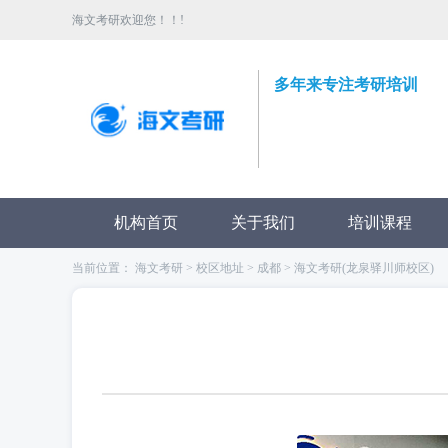
海文考研欢迎您！！!
多年来专注考研培训
机构首页
关于我们
培训课程
当前位置：
海文考研
>
校区地址
>
成都
>
海文考研(龙泉驿川师校区)